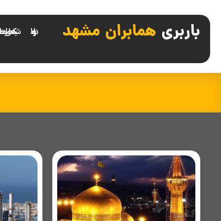
باربری
همابران مشهد
درباره ما
شبکه های اجتما