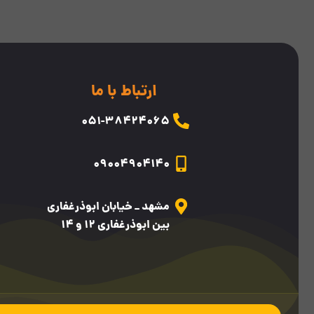
ارتباط با ما
۰5۱-38424065
09004904140
مشهد _ خیابان ابوذرغفاری
بین ابوذرغفاری 12 و 14