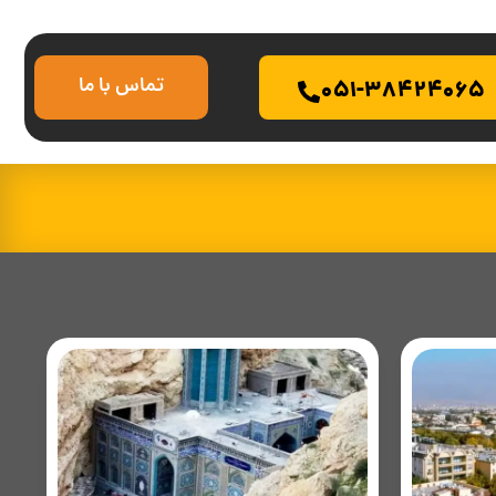
تماس با ما
051-38424065