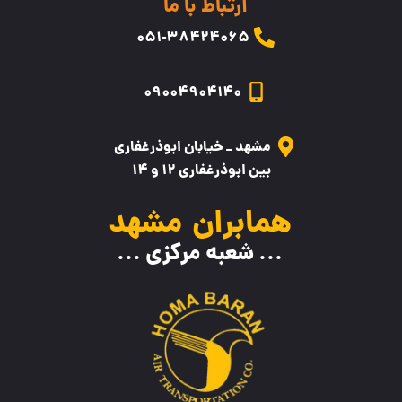
ارتباط با ما
۰5۱-38424065
09004904140
مشهد _ خیابان ابوذرغفاری
بین ابوذرغفاری 12 و 14
همابران مشهد
... شعبه مرکزی ...