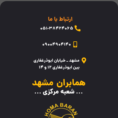
ارتباط با ما
۰5۱-38424065
09004904140
مشهد _ خیابان ابوذرغفاری
بین ابوذرغفاری 12 و 14
همابران مشهد
... شعبه مرکزی ...