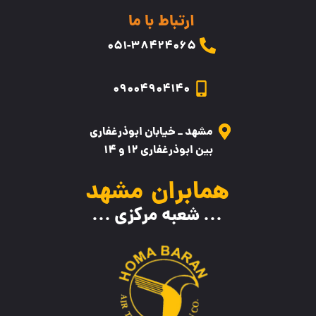
ارتباط با ما
۰5۱-38424065
09004904140
مشهد _ خیابان ابوذرغفاری
بین ابوذرغفاری 12 و 14
همابران مشهد
... شعبه مرکزی ...